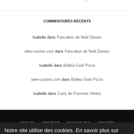
COMMENTAIRES RÉCENTS
Isabelle
dans
Pancakes de Noël Danois
idee-cuisine.com
dans
Pancakes de Noël Danois
Isabelle
dans
Babka Goût Pizza
idee-cuisine.com
dans
Babka Goût Pizza
Isabelle
dans
Curry de Pommes Vertes
ACCUEIL
CONTACT
QUI SUIS JE ?
VOYAGES
Notre site utilise des cookies. En savoir plus sur
DROITS DE PROPRIÉTÉ : Conformément à la loi, les textes, recettes et photos sont la