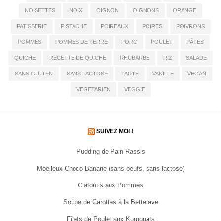
NOISETTES
NOIX
OIGNON
OIGNONS
ORANGE
PATISSERIE
PISTACHE
POIREAUX
POIRES
POIVRONS
POMMES
POMMES DE TERRE
PORC
POULET
PÂTES
QUICHE
RECETTE DE QUICHE
RHUBARBE
RIZ
SALADE
SANS GLUTEN
SANS LACTOSE
TARTE
VANILLE
VEGAN
VEGETARIEN
VEGGIE
SUIVEZ MOI !
Pudding de Pain Rassis
Moelleux Choco-Banane (sans oeufs, sans lactose)
Clafoutis aux Pommes
Soupe de Carottes à la Betterave
Filets de Poulet aux Kumquats