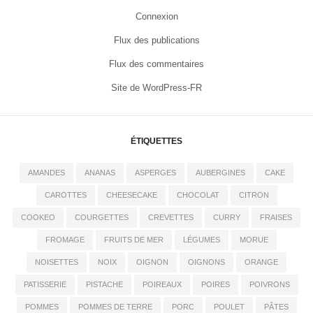
Connexion
Flux des publications
Flux des commentaires
Site de WordPress-FR
ÉTIQUETTES
AMANDES
ANANAS
ASPERGES
AUBERGINES
CAKE
CAROTTES
CHEESECAKE
CHOCOLAT
CITRON
COOKEO
COURGETTES
CREVETTES
CURRY
FRAISES
FROMAGE
FRUITS DE MER
LÉGUMES
MORUE
NOISETTES
NOIX
OIGNON
OIGNONS
ORANGE
PATISSERIE
PISTACHE
POIREAUX
POIRES
POIVRONS
POMMES
POMMES DE TERRE
PORC
POULET
PÂTES