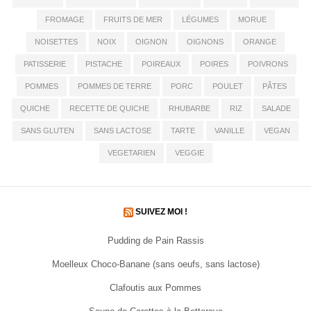
FROMAGE
FRUITS DE MER
LÉGUMES
MORUE
NOISETTES
NOIX
OIGNON
OIGNONS
ORANGE
PATISSERIE
PISTACHE
POIREAUX
POIRES
POIVRONS
POMMES
POMMES DE TERRE
PORC
POULET
PÂTES
QUICHE
RECETTE DE QUICHE
RHUBARBE
RIZ
SALADE
SANS GLUTEN
SANS LACTOSE
TARTE
VANILLE
VEGAN
VEGETARIEN
VEGGIE
SUIVEZ MOI !
Pudding de Pain Rassis
Moelleux Choco-Banane (sans oeufs, sans lactose)
Clafoutis aux Pommes