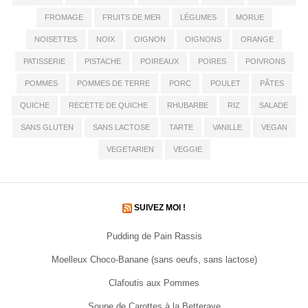
FROMAGE
FRUITS DE MER
LÉGUMES
MORUE
NOISETTES
NOIX
OIGNON
OIGNONS
ORANGE
PATISSERIE
PISTACHE
POIREAUX
POIRES
POIVRONS
POMMES
POMMES DE TERRE
PORC
POULET
PÂTES
QUICHE
RECETTE DE QUICHE
RHUBARBE
RIZ
SALADE
SANS GLUTEN
SANS LACTOSE
TARTE
VANILLE
VEGAN
VEGETARIEN
VEGGIE
SUIVEZ MOI !
Pudding de Pain Rassis
Moelleux Choco-Banane (sans oeufs, sans lactose)
Clafoutis aux Pommes
Soupe de Carottes à la Betterave