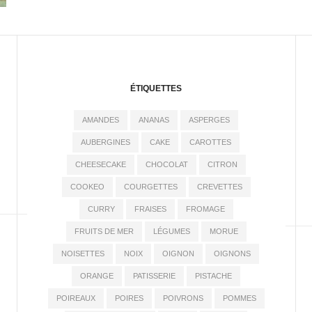
ÉTIQUETTES
AMANDES
ANANAS
ASPERGES
AUBERGINES
CAKE
CAROTTES
CHEESECAKE
CHOCOLAT
CITRON
COOKEO
COURGETTES
CREVETTES
CURRY
FRAISES
FROMAGE
FRUITS DE MER
LÉGUMES
MORUE
NOISETTES
NOIX
OIGNON
OIGNONS
ORANGE
PATISSERIE
PISTACHE
POIREAUX
POIRES
POIVRONS
POMMES