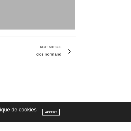
NEXT ARTICLE
clos normand
itique de cookies
ACCEPT
SUIVEZ MOI !