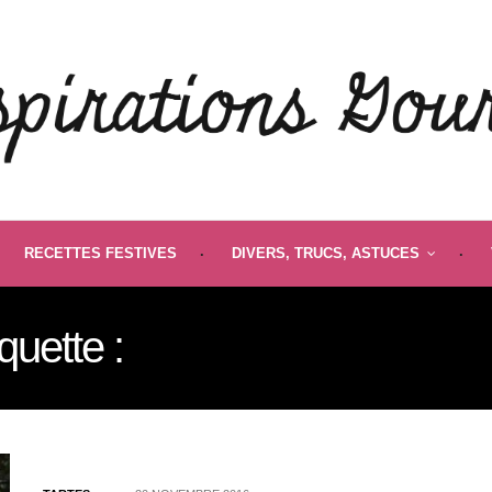
RECETTES FESTIVES
DIVERS, TRUCS, ASTUCES
iquette :
AKRAME BENALL