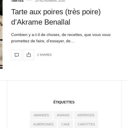
TARTES
20 NOVEMBRE 2016
Tarte aux poires (très poire)
d’Akrame Benallal
Combien y a-t-il de choses, de recettes, que vous vous
promettez de faire, d’essayer, de…
2 SHARES
ÉTIQUETTES
AMANDES
ANANAS
ASPERGES
AUBERGINES
CAKE
CAROTTES