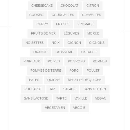
CHEESECAKE
CHOCOLAT
CITRON
COOKEO
COURGETTES
CREVETTES
CURRY
FRAISES
FROMAGE
FRUITS DE MER
LÉGUMES
MORUE
NOISETTES
NOIX
OIGNON
OIGNONS
ORANGE
PATISSERIE
PISTACHE
POIREAUX
POIRES
POIVRONS
POMMES
POMMES DE TERRE
PORC
POULET
PÂTES
QUICHE
RECETTE DE QUICHE
RHUBARBE
RIZ
SALADE
SANS GLUTEN
SANS LACTOSE
TARTE
VANILLE
VEGAN
VEGETARIEN
VEGGIE