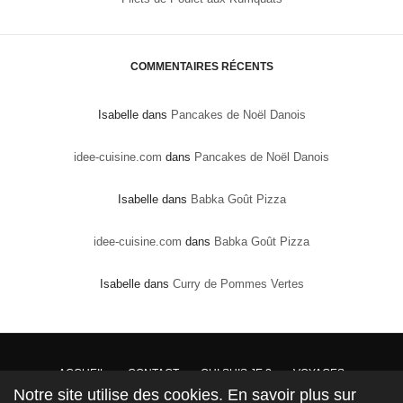
COMMENTAIRES RÉCENTS
Isabelle
dans
Pancakes de Noël Danois
idee-cuisine.com
dans
Pancakes de Noël Danois
Isabelle
dans
Babka Goût Pizza
idee-cuisine.com
dans
Babka Goût Pizza
Isabelle
dans
Curry de Pommes Vertes
ACCUEIL
CONTACT
QUI SUIS JE ?
VOYAGES
Notre site utilise des cookies. En savoir plus sur
DROITS DE PROPRIÉTÉ : Conformément à la loi, les textes, recettes et photos sont la