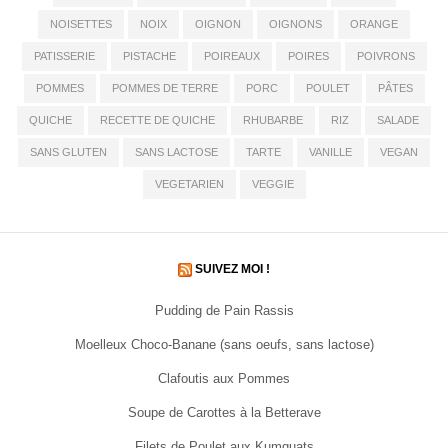
NOISETTES
NOIX
OIGNON
OIGNONS
ORANGE
PATISSERIE
PISTACHE
POIREAUX
POIRES
POIVRONS
POMMES
POMMES DE TERRE
PORC
POULET
PÂTES
QUICHE
RECETTE DE QUICHE
RHUBARBE
RIZ
SALADE
SANS GLUTEN
SANS LACTOSE
TARTE
VANILLE
VEGAN
VEGETARIEN
VEGGIE
SUIVEZ MOI !
Pudding de Pain Rassis
Moelleux Choco-Banane (sans oeufs, sans lactose)
Clafoutis aux Pommes
Soupe de Carottes à la Betterave
Filets de Poulet aux Kumquats