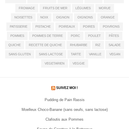
FROMAGE
FRUITS DE MER
LÉGUMES
MORUE
NOISETTES
NOIX
OIGNON
OIGNONS
ORANGE
PATISSERIE
PISTACHE
POIREAUX
POIRES
POIVRONS
POMMES
POMMES DE TERRE
PORC
POULET
PÂTES
QUICHE
RECETTE DE QUICHE
RHUBARBE
RIZ
SALADE
SANS GLUTEN
SANS LACTOSE
TARTE
VANILLE
VEGAN
VEGETARIEN
VEGGIE
SUIVEZ MOI !
Pudding de Pain Rassis
Moelleux Choco-Banane (sans oeufs, sans lactose)
Clafoutis aux Pommes