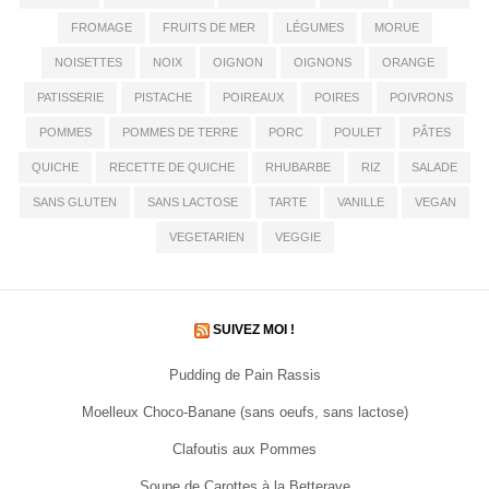
FROMAGE
FRUITS DE MER
LÉGUMES
MORUE
NOISETTES
NOIX
OIGNON
OIGNONS
ORANGE
PATISSERIE
PISTACHE
POIREAUX
POIRES
POIVRONS
POMMES
POMMES DE TERRE
PORC
POULET
PÂTES
QUICHE
RECETTE DE QUICHE
RHUBARBE
RIZ
SALADE
SANS GLUTEN
SANS LACTOSE
TARTE
VANILLE
VEGAN
VEGETARIEN
VEGGIE
SUIVEZ MOI !
Pudding de Pain Rassis
Moelleux Choco-Banane (sans oeufs, sans lactose)
Clafoutis aux Pommes
Soupe de Carottes à la Betterave