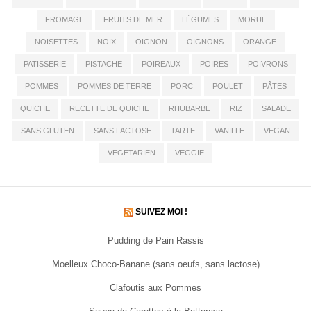
FROMAGE
FRUITS DE MER
LÉGUMES
MORUE
NOISETTES
NOIX
OIGNON
OIGNONS
ORANGE
PATISSERIE
PISTACHE
POIREAUX
POIRES
POIVRONS
POMMES
POMMES DE TERRE
PORC
POULET
PÂTES
QUICHE
RECETTE DE QUICHE
RHUBARBE
RIZ
SALADE
SANS GLUTEN
SANS LACTOSE
TARTE
VANILLE
VEGAN
VEGETARIEN
VEGGIE
SUIVEZ MOI !
Pudding de Pain Rassis
Moelleux Choco-Banane (sans oeufs, sans lactose)
Clafoutis aux Pommes