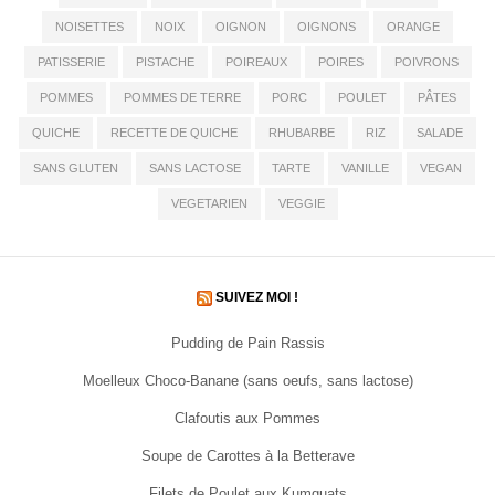
NOISETTES
NOIX
OIGNON
OIGNONS
ORANGE
PATISSERIE
PISTACHE
POIREAUX
POIRES
POIVRONS
POMMES
POMMES DE TERRE
PORC
POULET
PÂTES
QUICHE
RECETTE DE QUICHE
RHUBARBE
RIZ
SALADE
SANS GLUTEN
SANS LACTOSE
TARTE
VANILLE
VEGAN
VEGETARIEN
VEGGIE
SUIVEZ MOI !
Pudding de Pain Rassis
Moelleux Choco-Banane (sans oeufs, sans lactose)
Clafoutis aux Pommes
Soupe de Carottes à la Betterave
Filets de Poulet aux Kumquats