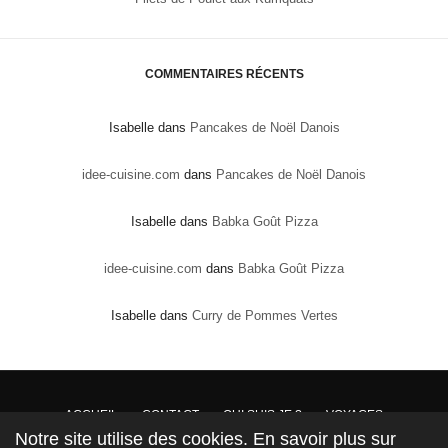
COMMENTAIRES RÉCENTS
Isabelle
dans
Pancakes de Noël Danois
idee-cuisine.com
dans
Pancakes de Noël Danois
Isabelle
dans
Babka Goût Pizza
idee-cuisine.com
dans
Babka Goût Pizza
Isabelle
dans
Curry de Pommes Vertes
ACCUEIL
CONTACT
QUI SUIS JE ?
VOYAGES
Notre site utilise des cookies. En savoir plus sur
DROITS DE PROPRIÉTÉ : Conformément à la loi, les textes, recettes et photos sont la