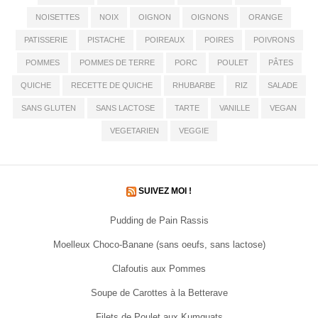
NOISETTES
NOIX
OIGNON
OIGNONS
ORANGE
PATISSERIE
PISTACHE
POIREAUX
POIRES
POIVRONS
POMMES
POMMES DE TERRE
PORC
POULET
PÂTES
QUICHE
RECETTE DE QUICHE
RHUBARBE
RIZ
SALADE
SANS GLUTEN
SANS LACTOSE
TARTE
VANILLE
VEGAN
VEGETARIEN
VEGGIE
SUIVEZ MOI !
Pudding de Pain Rassis
Moelleux Choco-Banane (sans oeufs, sans lactose)
Clafoutis aux Pommes
Soupe de Carottes à la Betterave
Filets de Poulet aux Kumquats