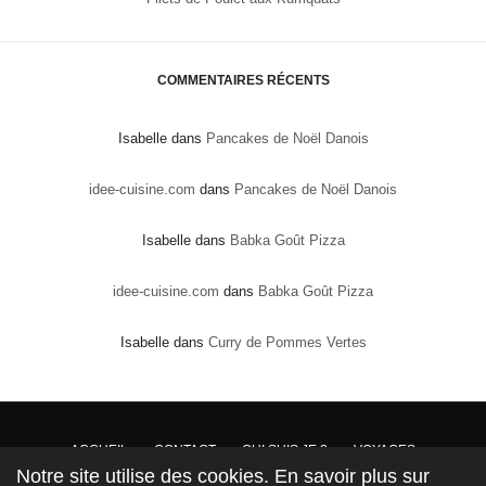
COMMENTAIRES RÉCENTS
Isabelle
dans
Pancakes de Noël Danois
idee-cuisine.com
dans
Pancakes de Noël Danois
Isabelle
dans
Babka Goût Pizza
idee-cuisine.com
dans
Babka Goût Pizza
Isabelle
dans
Curry de Pommes Vertes
ACCUEIL
CONTACT
QUI SUIS JE ?
VOYAGES
Notre site utilise des cookies. En savoir plus sur
DROITS DE PROPRIÉTÉ : Conformément à la loi, les textes, recettes et photos sont la