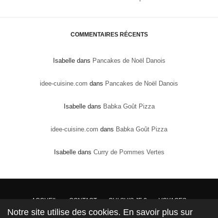
COMMENTAIRES RÉCENTS
Isabelle
dans
Pancakes de Noël Danois
idee-cuisine.com
dans
Pancakes de Noël Danois
Isabelle
dans
Babka Goût Pizza
idee-cuisine.com
dans
Babka Goût Pizza
Isabelle
dans
Curry de Pommes Vertes
ACCUEIL
CONTACT
QUI SUIS JE ?
VOYAGES
Notre site utilise des cookies. En savoir plus sur
DROITS DE PROPRIÉTÉ : Conformément à la loi, les textes, recettes et photos sont la