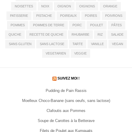
NOISETTES
NOIX
OIGNON
OIGNONS
ORANGE
PATISSERIE
PISTACHE
POIREAUX
POIRES
POIVRONS
POMMES
POMMES DE TERRE
PORC
POULET
PÂTES
QUICHE
RECETTE DE QUICHE
RHUBARBE
RIZ
SALADE
SANS GLUTEN
SANS LACTOSE
TARTE
VANILLE
VEGAN
VEGETARIEN
VEGGIE
SUIVEZ MOI !
Pudding de Pain Rassis
Moelleux Choco-Banane (sans oeufs, sans lactose)
Clafoutis aux Pommes
Soupe de Carottes à la Betterave
Filets de Poulet aux Kumquats