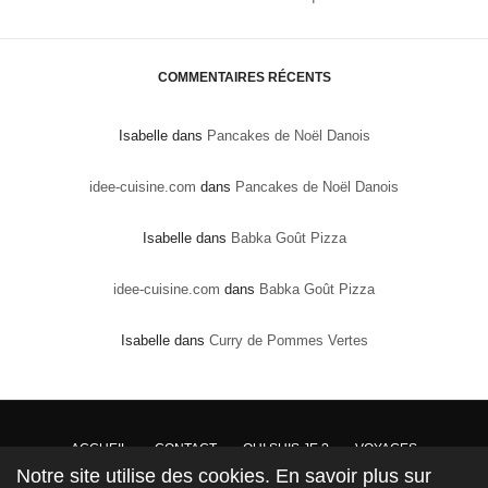
COMMENTAIRES RÉCENTS
Isabelle
dans
Pancakes de Noël Danois
idee-cuisine.com
dans
Pancakes de Noël Danois
Isabelle
dans
Babka Goût Pizza
idee-cuisine.com
dans
Babka Goût Pizza
Isabelle
dans
Curry de Pommes Vertes
ACCUEIL
CONTACT
QUI SUIS JE ?
VOYAGES
Notre site utilise des cookies. En savoir plus sur
DROITS DE PROPRIÉTÉ : Conformément à la loi, les textes, recettes et photos sont la