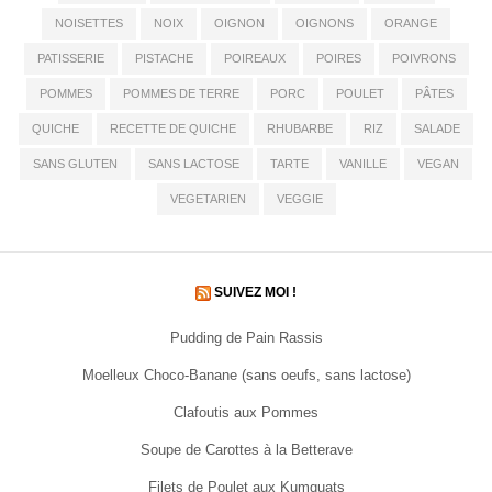
NOISETTES
NOIX
OIGNON
OIGNONS
ORANGE
PATISSERIE
PISTACHE
POIREAUX
POIRES
POIVRONS
POMMES
POMMES DE TERRE
PORC
POULET
PÂTES
QUICHE
RECETTE DE QUICHE
RHUBARBE
RIZ
SALADE
SANS GLUTEN
SANS LACTOSE
TARTE
VANILLE
VEGAN
VEGETARIEN
VEGGIE
SUIVEZ MOI !
Pudding de Pain Rassis
Moelleux Choco-Banane (sans oeufs, sans lactose)
Clafoutis aux Pommes
Soupe de Carottes à la Betterave
Filets de Poulet aux Kumquats