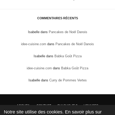
COMMENTAIRES RÉCENTS
Isabelle
dans
Pancakes de Noël Danois
idee-cuisine.com
dans
Pancakes de Noël Danois
Isabelle
dans
Babka Goût Pizza
idee-cuisine.com
dans
Babka Goût Pizza
Isabelle
dans
Curry de Pommes Vertes
ACCUEIL
CONTACT
QUI SUIS JE ?
VOYAGES
Notre site utilise des cookies. En savoir plus sur
DROITS DE PROPRIÉTÉ : Conformément à la loi, les textes, recettes et photos sont la