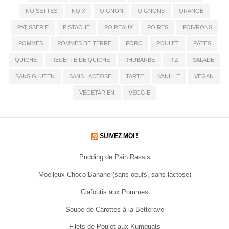
NOISETTES
NOIX
OIGNON
OIGNONS
ORANGE
PATISSERIE
PISTACHE
POIREAUX
POIRES
POIVRONS
POMMES
POMMES DE TERRE
PORC
POULET
PÂTES
QUICHE
RECETTE DE QUICHE
RHUBARBE
RIZ
SALADE
SANS GLUTEN
SANS LACTOSE
TARTE
VANILLE
VEGAN
VEGETARIEN
VEGGIE
SUIVEZ MOI !
Pudding de Pain Rassis
Moelleux Choco-Banane (sans oeufs, sans lactose)
Clafoutis aux Pommes
Soupe de Carottes à la Betterave
Filets de Poulet aux Kumquats