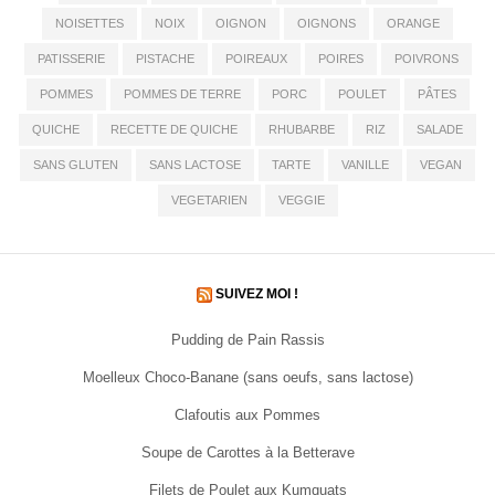
NOISETTES
NOIX
OIGNON
OIGNONS
ORANGE
PATISSERIE
PISTACHE
POIREAUX
POIRES
POIVRONS
POMMES
POMMES DE TERRE
PORC
POULET
PÂTES
QUICHE
RECETTE DE QUICHE
RHUBARBE
RIZ
SALADE
SANS GLUTEN
SANS LACTOSE
TARTE
VANILLE
VEGAN
VEGETARIEN
VEGGIE
SUIVEZ MOI !
Pudding de Pain Rassis
Moelleux Choco-Banane (sans oeufs, sans lactose)
Clafoutis aux Pommes
Soupe de Carottes à la Betterave
Filets de Poulet aux Kumquats