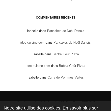
COMMENTAIRES RÉCENTS
Isabelle
dans
Pancakes de Noël Danois
idee-cuisine.com
dans
Pancakes de Noël Danois
Isabelle
dans
Babka Goût Pizza
idee-cuisine.com
dans
Babka Goût Pizza
Isabelle
dans
Curry de Pommes Vertes
ACCUEIL
CONTACT
QUI SUIS JE ?
VOYAGES
Notre site utilise des cookies. En savoir plus sur
DROITS DE PROPRIÉTÉ : Conformément à la loi, les textes, recettes et photos sont la