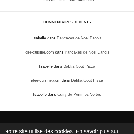
COMMENTAIRES RÉCENTS
Isabelle
dans
Pancakes de Noël Danois
idee-cuisine.com
dans
Pancakes de Noël Danois
Isabelle
dans
Babka Goût Pizza
idee-cuisine.com
dans
Babka Goût Pizza
Isabelle
dans
Curry de Pommes Vertes
ACCUEIL
CONTACT
QUI SUIS JE ?
VOYAGES
Notre site utilise des cookies. En savoir plus sur
DROITS DE PROPRIÉTÉ : Conformément à la loi, les textes, recettes et photos sont la