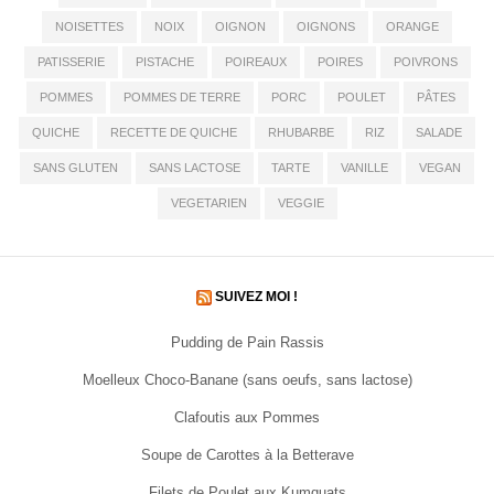
NOISETTES
NOIX
OIGNON
OIGNONS
ORANGE
PATISSERIE
PISTACHE
POIREAUX
POIRES
POIVRONS
POMMES
POMMES DE TERRE
PORC
POULET
PÂTES
QUICHE
RECETTE DE QUICHE
RHUBARBE
RIZ
SALADE
SANS GLUTEN
SANS LACTOSE
TARTE
VANILLE
VEGAN
VEGETARIEN
VEGGIE
SUIVEZ MOI !
Pudding de Pain Rassis
Moelleux Choco-Banane (sans oeufs, sans lactose)
Clafoutis aux Pommes
Soupe de Carottes à la Betterave
Filets de Poulet aux Kumquats