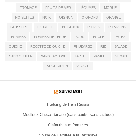
FROMAGE
FRUITS DE MER
LÉGUMES
MORUE
NOISETTES
NOIX
OIGNON
OIGNONS
ORANGE
PATISSERIE
PISTACHE
POIREAUX
POIRES
POIVRONS
POMMES
POMMES DE TERRE
PORC
POULET
PÂTES
QUICHE
RECETTE DE QUICHE
RHUBARBE
RIZ
SALADE
SANS GLUTEN
SANS LACTOSE
TARTE
VANILLE
VEGAN
VEGETARIEN
VEGGIE
SUIVEZ MOI !
Pudding de Pain Rassis
Moelleux Choco-Banane (sans oeufs, sans lactose)
Clafoutis aux Pommes
Soupe de Carottes à la Betterave