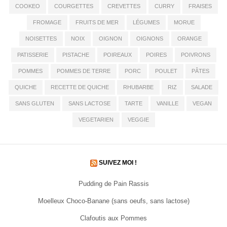
COOKEO
COURGETTES
CREVETTES
CURRY
FRAISES
FROMAGE
FRUITS DE MER
LÉGUMES
MORUE
NOISETTES
NOIX
OIGNON
OIGNONS
ORANGE
PATISSERIE
PISTACHE
POIREAUX
POIRES
POIVRONS
POMMES
POMMES DE TERRE
PORC
POULET
PÂTES
QUICHE
RECETTE DE QUICHE
RHUBARBE
RIZ
SALADE
SANS GLUTEN
SANS LACTOSE
TARTE
VANILLE
VEGAN
VEGETARIEN
VEGGIE
SUIVEZ MOI !
Pudding de Pain Rassis
Moelleux Choco-Banane (sans oeufs, sans lactose)
Clafoutis aux Pommes