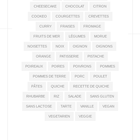
CHEESECAKE
CHOCOLAT
CITRON
COOKEO
COURGETTES
CREVETTES
CURRY
FRAISES
FROMAGE
FRUITS DE MER
LÉGUMES
MORUE
NOISETTES
NOIX
OIGNON
OIGNONS
ORANGE
PATISSERIE
PISTACHE
POIREAUX
POIRES
POIVRONS
POMMES
POMMES DE TERRE
PORC
POULET
PÂTES
QUICHE
RECETTE DE QUICHE
RHUBARBE
RIZ
SALADE
SANS GLUTEN
SANS LACTOSE
TARTE
VANILLE
VEGAN
VEGETARIEN
VEGGIE