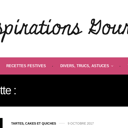
RECETTES FESTIVES
DIVERS, TRUCS, ASTUCES
tte :
POIVRE DE MADAG
TARTES, CAKES ET QUICHES
9 OCTOBRE 2017