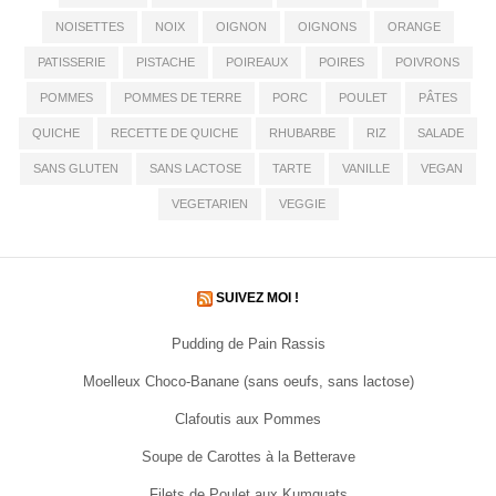
NOISETTES
NOIX
OIGNON
OIGNONS
ORANGE
PATISSERIE
PISTACHE
POIREAUX
POIRES
POIVRONS
POMMES
POMMES DE TERRE
PORC
POULET
PÂTES
QUICHE
RECETTE DE QUICHE
RHUBARBE
RIZ
SALADE
SANS GLUTEN
SANS LACTOSE
TARTE
VANILLE
VEGAN
VEGETARIEN
VEGGIE
SUIVEZ MOI !
Pudding de Pain Rassis
Moelleux Choco-Banane (sans oeufs, sans lactose)
Clafoutis aux Pommes
Soupe de Carottes à la Betterave
Filets de Poulet aux Kumquats