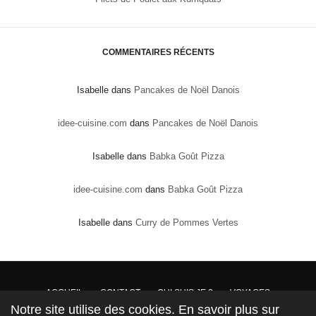
COMMENTAIRES RÉCENTS
Isabelle
dans
Pancakes de Noël Danois
idee-cuisine.com
dans
Pancakes de Noël Danois
Isabelle
dans
Babka Goût Pizza
idee-cuisine.com
dans
Babka Goût Pizza
Isabelle
dans
Curry de Pommes Vertes
ACCUEIL
CONTACT
QUI SUIS JE ?
VOYAGES
Notre site utilise des cookies. En savoir plus sur
DROITS DE PROPRIÉTÉ : Conformément à la loi, les textes, recettes et photos sont la