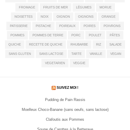
FROMAGE
FRUITS DE MER
LÉGUMES
MORUE
NOISETTES
NOIX
OIGNON
OIGNONS
ORANGE
PATISSERIE
PISTACHE
POIREAUX
POIRES
POIVRONS
POMMES
POMMES DE TERRE
PORC
POULET
PÂTES
QUICHE
RECETTE DE QUICHE
RHUBARBE
RIZ
SALADE
SANS GLUTEN
SANS LACTOSE
TARTE
VANILLE
VEGAN
VEGETARIEN
VEGGIE
SUIVEZ MOI !
Pudding de Pain Rassis
Moelleux Choco-Banane (sans oeufs, sans lactose)
Clafoutis aux Pommes
Soupe de Carottes à la Betterave