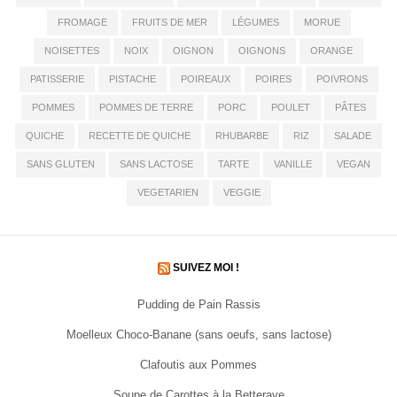
FROMAGE
FRUITS DE MER
LÉGUMES
MORUE
NOISETTES
NOIX
OIGNON
OIGNONS
ORANGE
PATISSERIE
PISTACHE
POIREAUX
POIRES
POIVRONS
POMMES
POMMES DE TERRE
PORC
POULET
PÂTES
QUICHE
RECETTE DE QUICHE
RHUBARBE
RIZ
SALADE
SANS GLUTEN
SANS LACTOSE
TARTE
VANILLE
VEGAN
VEGETARIEN
VEGGIE
SUIVEZ MOI !
Pudding de Pain Rassis
Moelleux Choco-Banane (sans oeufs, sans lactose)
Clafoutis aux Pommes
Soupe de Carottes à la Betterave