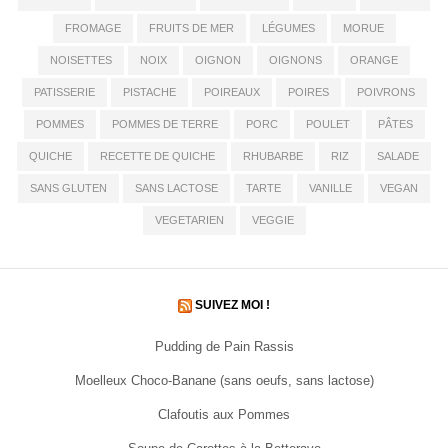
FROMAGE
FRUITS DE MER
LÉGUMES
MORUE
NOISETTES
NOIX
OIGNON
OIGNONS
ORANGE
PATISSERIE
PISTACHE
POIREAUX
POIRES
POIVRONS
POMMES
POMMES DE TERRE
PORC
POULET
PÂTES
QUICHE
RECETTE DE QUICHE
RHUBARBE
RIZ
SALADE
SANS GLUTEN
SANS LACTOSE
TARTE
VANILLE
VEGAN
VEGETARIEN
VEGGIE
SUIVEZ MOI !
Pudding de Pain Rassis
Moelleux Choco-Banane (sans oeufs, sans lactose)
Clafoutis aux Pommes