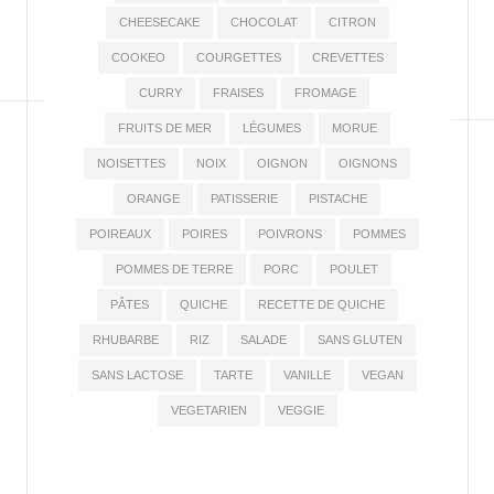
CHEESECAKE
CHOCOLAT
CITRON
COOKEO
COURGETTES
CREVETTES
CURRY
FRAISES
FROMAGE
FRUITS DE MER
LÉGUMES
MORUE
NOISETTES
NOIX
OIGNON
OIGNONS
ORANGE
PATISSERIE
PISTACHE
POIREAUX
POIRES
POIVRONS
POMMES
POMMES DE TERRE
PORC
POULET
PÂTES
QUICHE
RECETTE DE QUICHE
RHUBARBE
RIZ
SALADE
SANS GLUTEN
SANS LACTOSE
TARTE
VANILLE
VEGAN
VEGETARIEN
VEGGIE