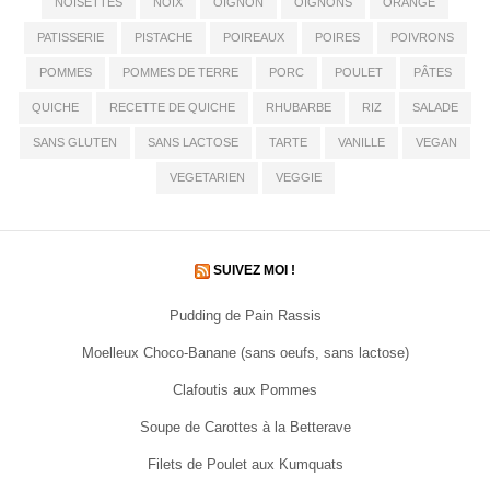
NOISETTES
NOIX
OIGNON
OIGNONS
ORANGE
PATISSERIE
PISTACHE
POIREAUX
POIRES
POIVRONS
POMMES
POMMES DE TERRE
PORC
POULET
PÂTES
QUICHE
RECETTE DE QUICHE
RHUBARBE
RIZ
SALADE
SANS GLUTEN
SANS LACTOSE
TARTE
VANILLE
VEGAN
VEGETARIEN
VEGGIE
SUIVEZ MOI !
Pudding de Pain Rassis
Moelleux Choco-Banane (sans oeufs, sans lactose)
Clafoutis aux Pommes
Soupe de Carottes à la Betterave
Filets de Poulet aux Kumquats