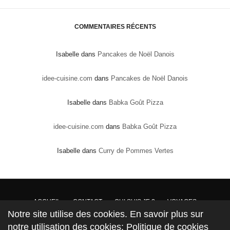
COMMENTAIRES RÉCENTS
Isabelle
dans
Pancakes de Noël Danois
idee-cuisine.com
dans
Pancakes de Noël Danois
Isabelle
dans
Babka Goût Pizza
idee-cuisine.com
dans
Babka Goût Pizza
Isabelle
dans
Curry de Pommes Vertes
ACCUEIL
CONTACT
QUI SUIS JE ?
VOYAGES
Notre site utilise des cookies. En savoir plus sur
DROITS DE PROPRIÉTÉ : Conformément à la loi, les textes, recettes et photos sont la
notre utilisation des cookies: Politique de cookies
propriété exclusive du site www.mesinspirationsgourmandes.fr AUCUN DROIT DE COPIE