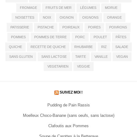
FROMAGE
FRUITS DE MER
LÉGUMES
MORUE
NOISETTES
NOIX
OIGNON
OIGNONS
ORANGE
PATISSERIE
PISTACHE
POIREAUX
POIRES
POIVRONS
POMMES
POMMES DE TERRE
PORC
POULET
PÂTES
QUICHE
RECETTE DE QUICHE
RHUBARBE
RIZ
SALADE
SANS GLUTEN
SANS LACTOSE
TARTE
VANILLE
VEGAN
VEGETARIEN
VEGGIE
SUIVEZ MOI !
Pudding de Pain Rassis
Moelleux Choco-Banane (sans oeufs, sans lactose)
Clafoutis aux Pommes
Soupe de Carottes à la Betterave