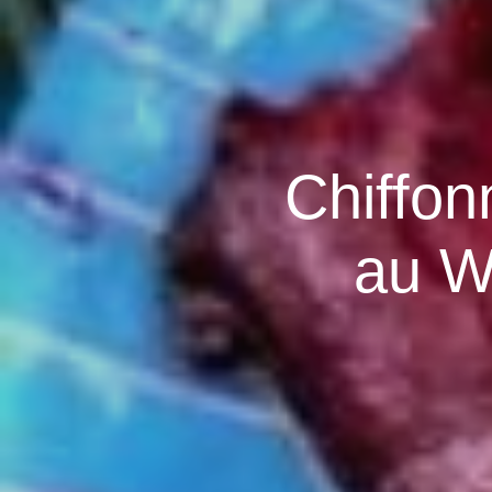
Chiffon
au W