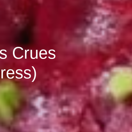
es Crues
ress)