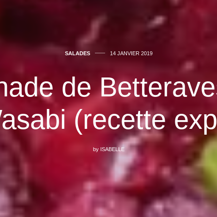
SALADES
14 JANVIER 2019
nade de Betterav
asabi (recette exp
by
ISABELLE