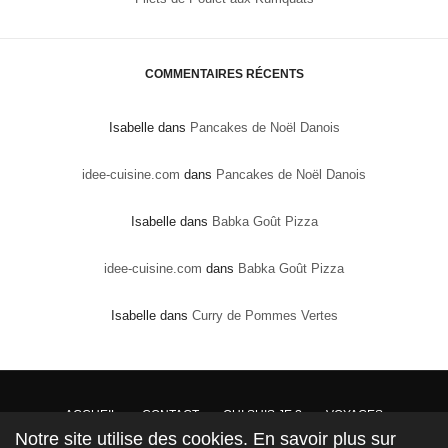
COMMENTAIRES RÉCENTS
Isabelle
dans
Pancakes de Noël Danois
idee-cuisine.com
dans
Pancakes de Noël Danois
Isabelle
dans
Babka Goût Pizza
idee-cuisine.com
dans
Babka Goût Pizza
Isabelle
dans
Curry de Pommes Vertes
ACCUEIL
CONTACT
QUI SUIS JE ?
VOYAGES
Notre site utilise des cookies. En savoir plus sur
DROITS DE PROPRIÉTÉ : Conformément à la loi, les textes, recettes et photos sont la