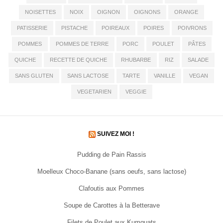
NOISETTES
NOIX
OIGNON
OIGNONS
ORANGE
PATISSERIE
PISTACHE
POIREAUX
POIRES
POIVRONS
POMMES
POMMES DE TERRE
PORC
POULET
PÂTES
QUICHE
RECETTE DE QUICHE
RHUBARBE
RIZ
SALADE
SANS GLUTEN
SANS LACTOSE
TARTE
VANILLE
VEGAN
VEGETARIEN
VEGGIE
SUIVEZ MOI !
Pudding de Pain Rassis
Moelleux Choco-Banane (sans oeufs, sans lactose)
Clafoutis aux Pommes
Soupe de Carottes à la Betterave
Filets de Poulet aux Kumquats