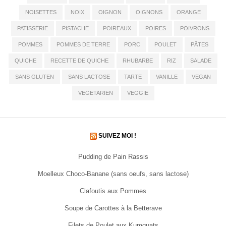
NOISETTES
NOIX
OIGNON
OIGNONS
ORANGE
PATISSERIE
PISTACHE
POIREAUX
POIRES
POIVRONS
POMMES
POMMES DE TERRE
PORC
POULET
PÂTES
QUICHE
RECETTE DE QUICHE
RHUBARBE
RIZ
SALADE
SANS GLUTEN
SANS LACTOSE
TARTE
VANILLE
VEGAN
VEGETARIEN
VEGGIE
SUIVEZ MOI !
Pudding de Pain Rassis
Moelleux Choco-Banane (sans oeufs, sans lactose)
Clafoutis aux Pommes
Soupe de Carottes à la Betterave
Filets de Poulet aux Kumquats