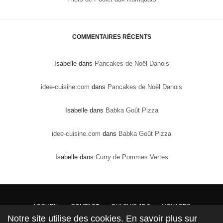
COMMENTAIRES RÉCENTS
Isabelle
dans
Pancakes de Noël Danois
idee-cuisine.com
dans
Pancakes de Noël Danois
Isabelle
dans
Babka Goût Pizza
idee-cuisine.com
dans
Babka Goût Pizza
Isabelle
dans
Curry de Pommes Vertes
ACCUEIL
CONTACT
QUI SUIS JE ?
VOYAGES
Notre site utilise des cookies. En savoir plus sur
DROITS DE PROPRIÉTÉ : Conformément à la loi, les textes, recettes et photos sont la