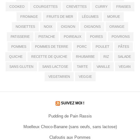
COOKEO
COURGETTES
CREVETTES
CURRY
FRAISES
FROMAGE
FRUITS DE MER
LÉGUMES
MORUE
NOISETTES
NOIX
OIGNON
OIGNONS
ORANGE
PATISSERIE
PISTACHE
POIREAUX
POIRES
POIVRONS
POMMES
POMMES DE TERRE
PORC
POULET
PÂTES
QUICHE
RECETTE DE QUICHE
RHUBARBE
RIZ
SALADE
SANS GLUTEN
SANS LACTOSE
TARTE
VANILLE
VEGAN
VEGETARIEN
VEGGIE
SUIVEZ MOI !
Pudding de Pain Rassis
Moelleux Choco-Banane (sans oeufs, sans lactose)
Clafoutis aux Pommes