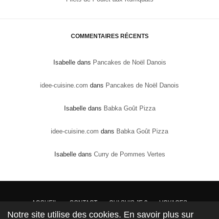
COMMENTAIRES RÉCENTS
Isabelle
dans
Pancakes de Noël Danois
idee-cuisine.com
dans
Pancakes de Noël Danois
Isabelle
dans
Babka Goût Pizza
idee-cuisine.com
dans
Babka Goût Pizza
Isabelle
dans
Curry de Pommes Vertes
ACCUEIL
CONTACT
QUI SUIS JE ?
VOYAGES
Notre site utilise des cookies. En savoir plus sur
DROITS DE PROPRIÉTÉ : Conformément à la loi, les textes, recettes et photos sont la