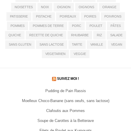
NOISETTES
NOIX
OIGNON
OIGNONS
ORANGE
PATISSERIE
PISTACHE
POIREAUX
POIRES
POIVRONS
POMMES
POMMES DE TERRE
PORC
POULET
PÂTES
QUICHE
RECETTE DE QUICHE
RHUBARBE
RIZ
SALADE
SANS GLUTEN
SANS LACTOSE
TARTE
VANILLE
VEGAN
VEGETARIEN
VEGGIE
SUIVEZ MOI !
Pudding de Pain Rassis
Moelleux Choco-Banane (sans oeufs, sans lactose)
Clafoutis aux Pommes
Soupe de Carottes à la Betterave
Filets de Poulet aux Kumquats