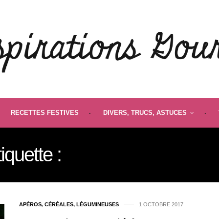
RECETTES FESTIVES
DIVERS, TRUCS, ASTUCES
iquette :
GIACINTA TRIVE
APÉROS
,
CÉRÉALES, LÉGUMINEUSES
1 OCTOBRE 2017