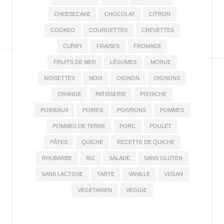
CHEESECAKE
CHOCOLAT
CITRON
COOKEO
COURGETTES
CREVETTES
CURRY
FRAISES
FROMAGE
FRUITS DE MER
LÉGUMES
MORUE
NOISETTES
NOIX
OIGNON
OIGNONS
ORANGE
PATISSERIE
PISTACHE
POIREAUX
POIRES
POIVRONS
POMMES
POMMES DE TERRE
PORC
POULET
PÂTES
QUICHE
RECETTE DE QUICHE
RHUBARBE
RIZ
SALADE
SANS GLUTEN
SANS LACTOSE
TARTE
VANILLE
VEGAN
VEGETARIEN
VEGGIE