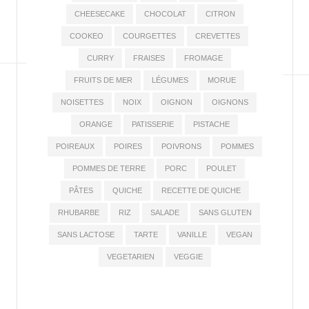
CHEESECAKE
CHOCOLAT
CITRON
COOKEO
COURGETTES
CREVETTES
CURRY
FRAISES
FROMAGE
FRUITS DE MER
LÉGUMES
MORUE
NOISETTES
NOIX
OIGNON
OIGNONS
ORANGE
PATISSERIE
PISTACHE
POIREAUX
POIRES
POIVRONS
POMMES
POMMES DE TERRE
PORC
POULET
PÂTES
QUICHE
RECETTE DE QUICHE
RHUBARBE
RIZ
SALADE
SANS GLUTEN
SANS LACTOSE
TARTE
VANILLE
VEGAN
VEGETARIEN
VEGGIE