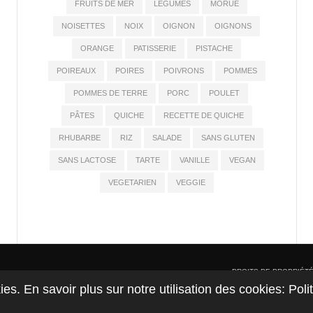
FRUITS DE MER
LÉGUMES
MORUE
NOISETTES
NOIX
OIGNON
OIGNONS
ORANGE
PATISSERIE
PISTACHE
POIREAUX
POIRES
POIVRONS
POMMES
POMMES DE TERRE
PORC
POULET
PÂTES
QUICHE
RECETTE DE QUICHE
RHUBARBE
RIZ
SALADE
SANS GLUTEN
SANS LACTOSE
TARTE
VANILLE
VEGAN
VEGETARIEN
VEGGIE
DROITS DE PROPRIÉTÉ : Co
kies. En savoir plus sur notre utilisation des cookies: Pol