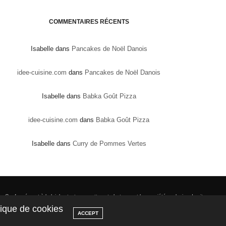
COMMENTAIRES RÉCENTS
Isabelle
dans
Pancakes de Noël Danois
idee-cuisine.com
dans
Pancakes de Noël Danois
Isabelle
dans
Babka Goût Pizza
idee-cuisine.com
dans
Babka Goût Pizza
Isabelle
dans
Curry de Pommes Vertes
nformément à la loi, les textes, recettes et photos sont la propriété exclusive du site
www.mesinspirationsgourmandes.fr AUCUN DROIT DE COPIE SANS AUTORISATION.
itique de cookies
ACCEPT