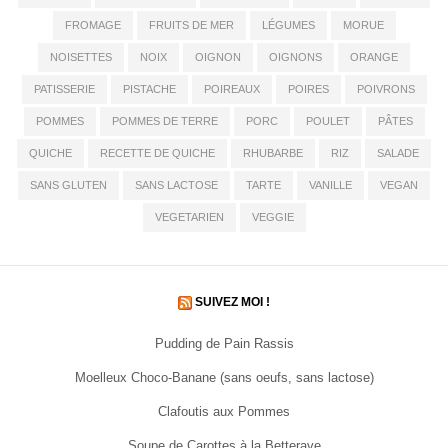
FROMAGE
FRUITS DE MER
LÉGUMES
MORUE
NOISETTES
NOIX
OIGNON
OIGNONS
ORANGE
PATISSERIE
PISTACHE
POIREAUX
POIRES
POIVRONS
POMMES
POMMES DE TERRE
PORC
POULET
PÂTES
QUICHE
RECETTE DE QUICHE
RHUBARBE
RIZ
SALADE
SANS GLUTEN
SANS LACTOSE
TARTE
VANILLE
VEGAN
VEGETARIEN
VEGGIE
SUIVEZ MOI !
Pudding de Pain Rassis
Moelleux Choco-Banane (sans oeufs, sans lactose)
Clafoutis aux Pommes
Soupe de Carottes à la Betterave