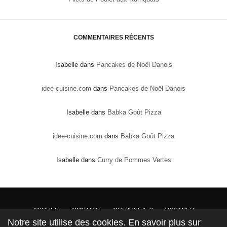
COMMENTAIRES RÉCENTS
Isabelle
dans
Pancakes de Noël Danois
idee-cuisine.com
dans
Pancakes de Noël Danois
Isabelle
dans
Babka Goût Pizza
idee-cuisine.com
dans
Babka Goût Pizza
Isabelle
dans
Curry de Pommes Vertes
ACCUEIL
CONTACT
QUI SUIS JE ?
VOYAGES
Notre site utilise des cookies. En savoir plus sur
DROITS DE PROPRIÉTÉ : Conformément à la loi, les textes, recettes et photos sont la