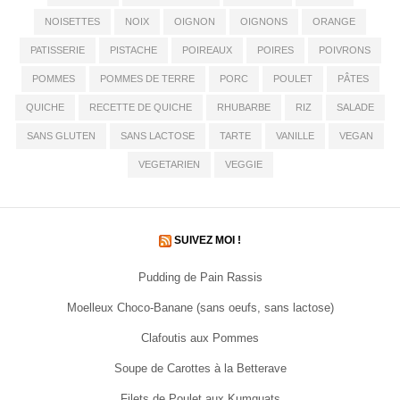
NOISETTES
NOIX
OIGNON
OIGNONS
ORANGE
PATISSERIE
PISTACHE
POIREAUX
POIRES
POIVRONS
POMMES
POMMES DE TERRE
PORC
POULET
PÂTES
QUICHE
RECETTE DE QUICHE
RHUBARBE
RIZ
SALADE
SANS GLUTEN
SANS LACTOSE
TARTE
VANILLE
VEGAN
VEGETARIEN
VEGGIE
SUIVEZ MOI !
Pudding de Pain Rassis
Moelleux Choco-Banane (sans oeufs, sans lactose)
Clafoutis aux Pommes
Soupe de Carottes à la Betterave
Filets de Poulet aux Kumquats