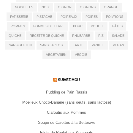
NOISETTES
NOIX
OIGNON
OIGNONS
ORANGE
PATISSERIE
PISTACHE
POIREAUX
POIRES
POIVRONS
POMMES
POMMES DE TERRE
PORC
POULET
PÂTES
QUICHE
RECETTE DE QUICHE
RHUBARBE
RIZ
SALADE
SANS GLUTEN
SANS LACTOSE
TARTE
VANILLE
VEGAN
VEGETARIEN
VEGGIE
SUIVEZ MOI !
Pudding de Pain Rassis
Moelleux Choco-Banane (sans oeufs, sans lactose)
Clafoutis aux Pommes
Soupe de Carottes à la Betterave
Filets de Poulet aux Kumquats