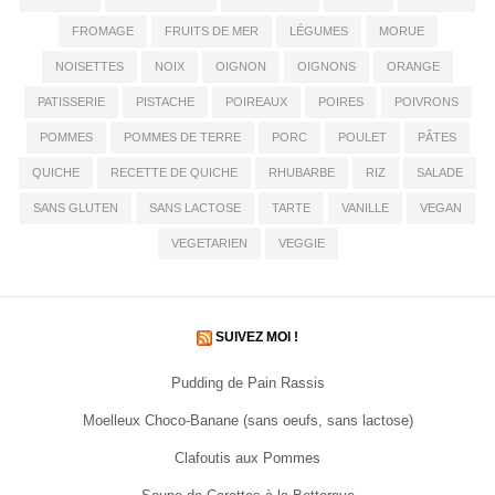
FROMAGE
FRUITS DE MER
LÉGUMES
MORUE
NOISETTES
NOIX
OIGNON
OIGNONS
ORANGE
PATISSERIE
PISTACHE
POIREAUX
POIRES
POIVRONS
POMMES
POMMES DE TERRE
PORC
POULET
PÂTES
QUICHE
RECETTE DE QUICHE
RHUBARBE
RIZ
SALADE
SANS GLUTEN
SANS LACTOSE
TARTE
VANILLE
VEGAN
VEGETARIEN
VEGGIE
SUIVEZ MOI !
Pudding de Pain Rassis
Moelleux Choco-Banane (sans oeufs, sans lactose)
Clafoutis aux Pommes