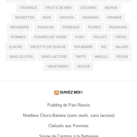
FROMAGE
FRUITS DE MER
LÉGUMES
MORUE
NOISETTES
NOIX
OIGNON
OIGNONS
ORANGE
PATISSERIE
PISTACHE
POIREAUX
POIRES
POIVRONS
POMMES
POMMES DE TERRE
PORC
POULET
PÂTES
QUICHE
RECETTE DE QUICHE
RHUBARBE
RIZ
SALADE
SANS GLUTEN
SANS LACTOSE
TARTE
VANILLE
VEGAN
VEGETARIEN
VEGGIE
SUIVEZ MOI !
Pudding de Pain Rassis
Moelleux Choco-Banane (sans oeufs, sans lactose)
Clafoutis aux Pommes
Soupe de Carottes à la Betterave