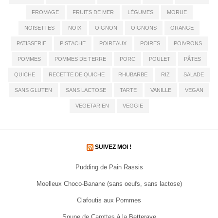
FROMAGE
FRUITS DE MER
LÉGUMES
MORUE
NOISETTES
NOIX
OIGNON
OIGNONS
ORANGE
PATISSERIE
PISTACHE
POIREAUX
POIRES
POIVRONS
POMMES
POMMES DE TERRE
PORC
POULET
PÂTES
QUICHE
RECETTE DE QUICHE
RHUBARBE
RIZ
SALADE
SANS GLUTEN
SANS LACTOSE
TARTE
VANILLE
VEGAN
VEGETARIEN
VEGGIE
SUIVEZ MOI !
Pudding de Pain Rassis
Moelleux Choco-Banane (sans oeufs, sans lactose)
Clafoutis aux Pommes
Soupe de Carottes à la Betterave