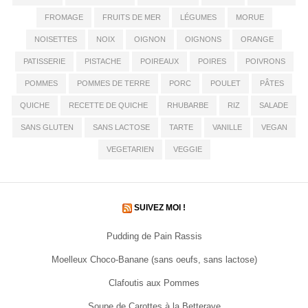
FROMAGE
FRUITS DE MER
LÉGUMES
MORUE
NOISETTES
NOIX
OIGNON
OIGNONS
ORANGE
PATISSERIE
PISTACHE
POIREAUX
POIRES
POIVRONS
POMMES
POMMES DE TERRE
PORC
POULET
PÂTES
QUICHE
RECETTE DE QUICHE
RHUBARBE
RIZ
SALADE
SANS GLUTEN
SANS LACTOSE
TARTE
VANILLE
VEGAN
VEGETARIEN
VEGGIE
SUIVEZ MOI !
Pudding de Pain Rassis
Moelleux Choco-Banane (sans oeufs, sans lactose)
Clafoutis aux Pommes
Soupe de Carottes à la Betterave