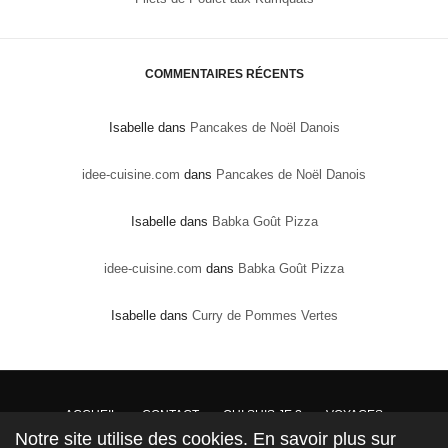
COMMENTAIRES RÉCENTS
Isabelle
dans
Pancakes de Noël Danois
idee-cuisine.com
dans
Pancakes de Noël Danois
Isabelle
dans
Babka Goût Pizza
idee-cuisine.com
dans
Babka Goût Pizza
Isabelle
dans
Curry de Pommes Vertes
ACCUEIL
CONTACT
QUI SUIS JE ?
VOYAGES
Notre site utilise des cookies. En savoir plus sur
DROITS DE PROPRIÉTÉ : Conformément à la loi, les textes, recettes et photos sont la