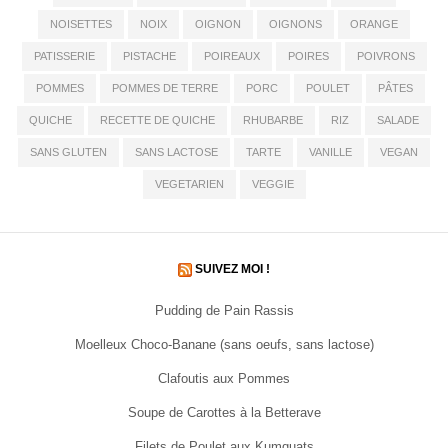
NOISETTES
NOIX
OIGNON
OIGNONS
ORANGE
PATISSERIE
PISTACHE
POIREAUX
POIRES
POIVRONS
POMMES
POMMES DE TERRE
PORC
POULET
PÂTES
QUICHE
RECETTE DE QUICHE
RHUBARBE
RIZ
SALADE
SANS GLUTEN
SANS LACTOSE
TARTE
VANILLE
VEGAN
VEGETARIEN
VEGGIE
SUIVEZ MOI !
Pudding de Pain Rassis
Moelleux Choco-Banane (sans oeufs, sans lactose)
Clafoutis aux Pommes
Soupe de Carottes à la Betterave
Filets de Poulet aux Kumquats