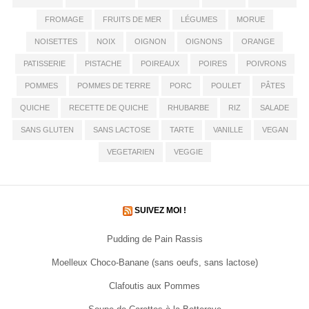
FROMAGE
FRUITS DE MER
LÉGUMES
MORUE
NOISETTES
NOIX
OIGNON
OIGNONS
ORANGE
PATISSERIE
PISTACHE
POIREAUX
POIRES
POIVRONS
POMMES
POMMES DE TERRE
PORC
POULET
PÂTES
QUICHE
RECETTE DE QUICHE
RHUBARBE
RIZ
SALADE
SANS GLUTEN
SANS LACTOSE
TARTE
VANILLE
VEGAN
VEGETARIEN
VEGGIE
SUIVEZ MOI !
Pudding de Pain Rassis
Moelleux Choco-Banane (sans oeufs, sans lactose)
Clafoutis aux Pommes