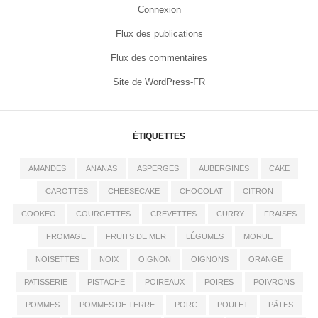
Connexion
Flux des publications
Flux des commentaires
Site de WordPress-FR
ÉTIQUETTES
AMANDES
ANANAS
ASPERGES
AUBERGINES
CAKE
CAROTTES
CHEESECAKE
CHOCOLAT
CITRON
COOKEO
COURGETTES
CREVETTES
CURRY
FRAISES
FROMAGE
FRUITS DE MER
LÉGUMES
MORUE
NOISETTES
NOIX
OIGNON
OIGNONS
ORANGE
PATISSERIE
PISTACHE
POIREAUX
POIRES
POIVRONS
POMMES
POMMES DE TERRE
PORC
POULET
PÂTES