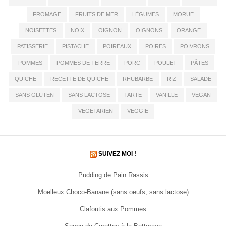
FROMAGE
FRUITS DE MER
LÉGUMES
MORUE
NOISETTES
NOIX
OIGNON
OIGNONS
ORANGE
PATISSERIE
PISTACHE
POIREAUX
POIRES
POIVRONS
POMMES
POMMES DE TERRE
PORC
POULET
PÂTES
QUICHE
RECETTE DE QUICHE
RHUBARBE
RIZ
SALADE
SANS GLUTEN
SANS LACTOSE
TARTE
VANILLE
VEGAN
VEGETARIEN
VEGGIE
SUIVEZ MOI !
Pudding de Pain Rassis
Moelleux Choco-Banane (sans oeufs, sans lactose)
Clafoutis aux Pommes