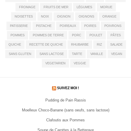
FROMAGE
FRUITS DE MER
LÉGUMES
MORUE
NOISETTES
NOIX
OIGNON
OIGNONS
ORANGE
PATISSERIE
PISTACHE
POIREAUX
POIRES
POIVRONS
POMMES
POMMES DE TERRE
PORC
POULET
PÂTES
QUICHE
RECETTE DE QUICHE
RHUBARBE
RIZ
SALADE
SANS GLUTEN
SANS LACTOSE
TARTE
VANILLE
VEGAN
VEGETARIEN
VEGGIE
SUIVEZ MOI !
Pudding de Pain Rassis
Moelleux Choco-Banane (sans oeufs, sans lactose)
Clafoutis aux Pommes
Soupe de Carottes à la Betterave