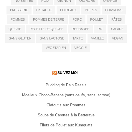
NOISETTES
NOIX
OIGNON
OIGNONS
ORANGE
PATISSERIE
PISTACHE
POIREAUX
POIRES
POIVRONS
POMMES
POMMES DE TERRE
PORC
POULET
PÂTES
QUICHE
RECETTE DE QUICHE
RHUBARBE
RIZ
SALADE
SANS GLUTEN
SANS LACTOSE
TARTE
VANILLE
VEGAN
VEGETARIEN
VEGGIE
SUIVEZ MOI !
Pudding de Pain Rassis
Moelleux Choco-Banane (sans oeufs, sans lactose)
Clafoutis aux Pommes
Soupe de Carottes à la Betterave
Filets de Poulet aux Kumquats