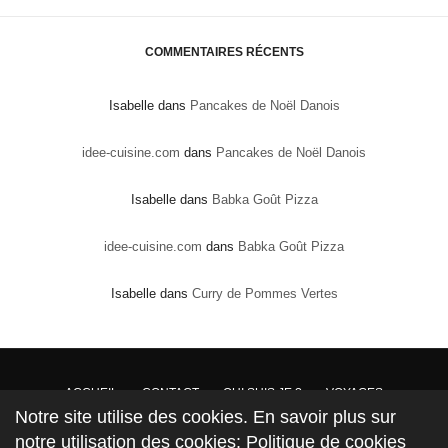
COMMENTAIRES RÉCENTS
Isabelle
dans
Pancakes de Noël Danois
idee-cuisine.com
dans
Pancakes de Noël Danois
Isabelle
dans
Babka Goût Pizza
idee-cuisine.com
dans
Babka Goût Pizza
Isabelle
dans
Curry de Pommes Vertes
ACCUEIL
CONTACT
QUI SUIS JE ?
VOYAGES
Notre site utilise des cookies. En savoir plus sur
DROITS DE PROPRIÉTÉ : Conformément à la loi, les textes, recettes et photos sont la
notre utilisation des cookies: Politique de cookies
propriété exclusive du site www.mesinspirationsgourmandes.fr AUCUN DROIT DE COPIE