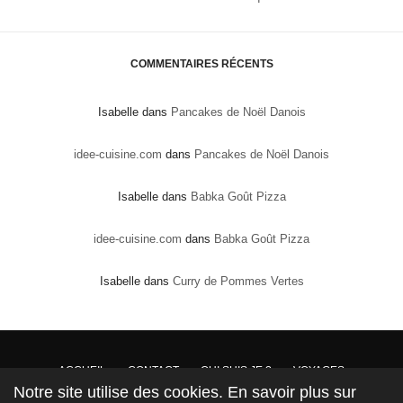
COMMENTAIRES RÉCENTS
Isabelle
dans
Pancakes de Noël Danois
idee-cuisine.com
dans
Pancakes de Noël Danois
Isabelle
dans
Babka Goût Pizza
idee-cuisine.com
dans
Babka Goût Pizza
Isabelle
dans
Curry de Pommes Vertes
ACCUEIL
CONTACT
QUI SUIS JE ?
VOYAGES
Notre site utilise des cookies. En savoir plus sur
DROITS DE PROPRIÉTÉ : Conformément à la loi, les textes, recettes et photos sont la